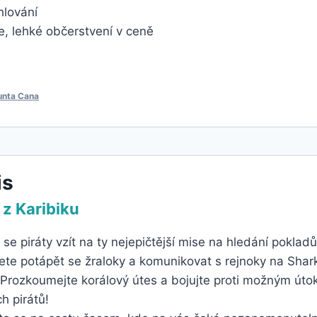
hlování
, lehké občerstvení v ceně
unta Cana
is
i z Karibiku
se piráty vzít na ty nejepičtější mise na hledání poklad
ete potápět se žraloky a komunikovat s rejnoky na Shar
. Prozkoumejte korálový útes a bojujte proti možným út
ch pirátů!