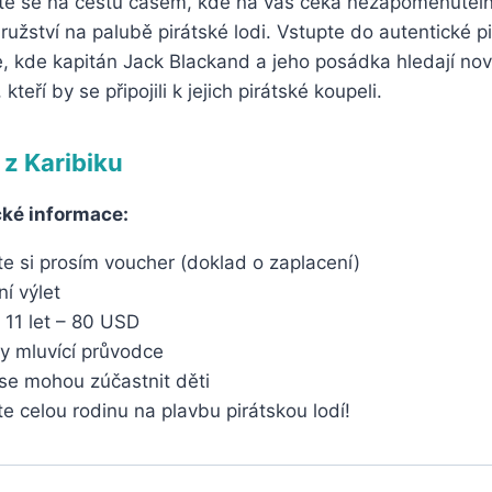
vte se na cestu časem, kde na vás čeká nezapomenutel
užství na palubě pirátské lodi. Vstupte do autentické p
e, kde kapitán Jack Blackand a jeho posádka hledají no
 kteří by se připojili k jejich pirátské koupeli.
i z Karibiku
cké informace:
e si prosím voucher (doklad o zaplacení)
í výlet
 11 let – 80 USD
y mluvící průvodce
 se mohou zúčastnit děti
 celou rodinu na plavbu pirátskou lodí!