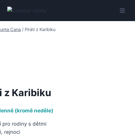
Přeskočit
na
obsah
Punta Cana
/
Piráti z Karibiku
i z Karibiku
denně ​​(kromě neděle)
í pro rodiny s dětmi
i, rejnoci